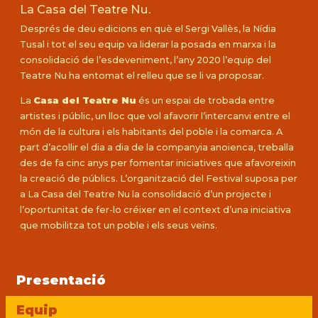
La Casa del Teatre Nu.
Després de deu edicions en què el Sergi Vallès, la Nídia
Tusal i tot el seu equip va liderar la posada en marxa i la
consolidació de l’esdeveniment, l’any 2020 l’equip del
Teatre Nu ha entomat el relleu que se li va proposar.
La
Casa del Teatre Nu
és un espai de trobada entre
artistes i públic, un lloc que vol afavorir l’intercanvi entre el
món de la cultura i els habitants del poble i la comarca. A
part d’acollir el dia a dia de la companyia anoienca, treballa
des de fa cinc anys per fomentar iniciatives que afavoreixin
la creació de públics. L’organització del Festival suposa per
a La Casa del Teatre Nu la consolidació d’un projecte i
l’oportunitat de fer-lo créixer en el context d’una iniciativa
que mobilitza tot un poble i els seus veïns.
Presentació
Equip