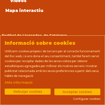
Vídeos
Mapa interactiu
Festival de Llegendes de Catalunya
Prats, 14 (La Casa del Teatre Nu)
Informació sobre cookies
08712 Sant Martí de Tous (Barcelona)
T 93 805 08 63
Utilitzem cookies pròpies i de tercers per al correcte funcionament
direccio@llegendes.cat
del lloc web, i si ens dona el seu consentiment, també farem servir
cookies per recopilar dades de les seves visites per obtenir
Sitemap
|
Avís Legal
|
Ús de Cookies
|
estadístiques agregades per millorar els nostres serveis i mostrar
Política de privacitat
|
Premsa
|
Contactar
|
publicitat relacionada amb les seves preferències a partir dels seus
Termes i condicions de venda
hàbits de navegació.
Més informació
Link a instagram
Link a youtube
Link a facebook
Rebutjar cookies
Acceptar cookies
Configurar cookies