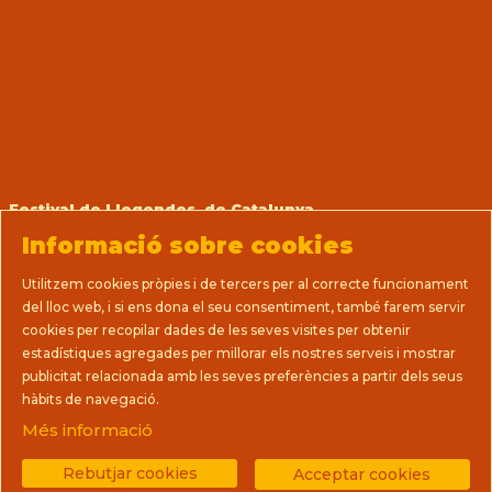
Festival de Llegendes de Catalunya
Prats, 14 (La Casa del Teatre Nu)
Informació sobre cookies
08712 Sant Martí de Tous (Barcelona)
T 93 805 08 63
Utilitzem cookies pròpies i de tercers per al correcte funcionament
direccio@llegendes.cat
del lloc web, i si ens dona el seu consentiment, també farem servir
cookies per recopilar dades de les seves visites per obtenir
Sitemap
|
Avís Legal
|
Ús de Cookies
|
estadístiques agregades per millorar els nostres serveis i mostrar
Política de privacitat
|
Premsa
|
Contactar
|
publicitat relacionada amb les seves preferències a partir dels seus
Termes i condicions de venda
hàbits de navegació.
Més informació
Link a instagram
Link a youtube
Link a facebook
Rebutjar cookies
Acceptar cookies