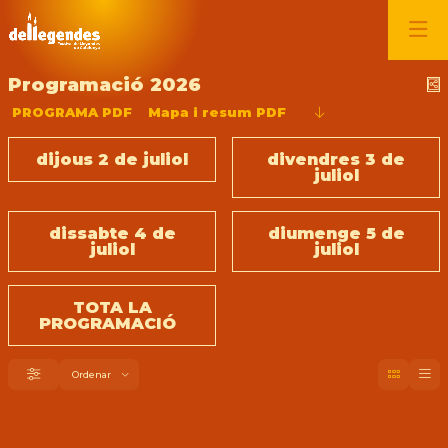
Programació 2026
C
PROGRAMA PDF
Mapa i resum PDF
dijous 2 de juliol
divendres 3 de
juliol
dissabte 4 de
diumenge 5 de
juliol
juliol
TOTA LA
PROGRAMACIÓ
Ordenar
Filtrar
Ordenar per