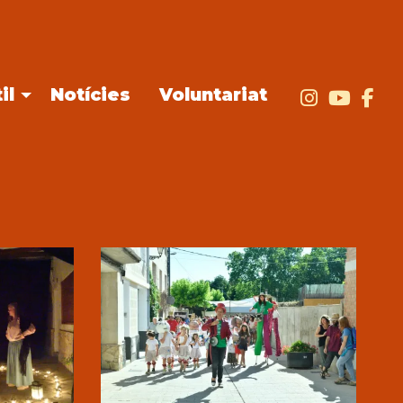
il
Notícies
Voluntariat
Link a i
Link
Li