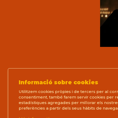
Informació sobre cookies
Utilitzem cookies pròpies i de tercers per al cor
Festival de Llegendes de Catalunya
Si
consentiment, també farem servir cookies per re
Prats, 14 (La Casa del Teatre Nu)
Te
estadístiques agregades per millorar els nostres
preferències a partir dels seus hàbits de navega
08712 Sant Martí de Tous (Barcelona)
T 93 805 08 63