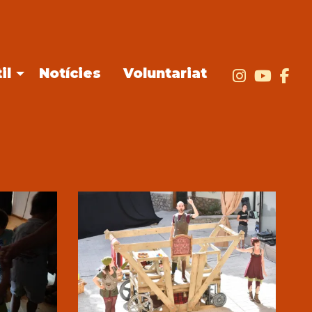
il
Notícies
Voluntariat
Link a i
Link
Li