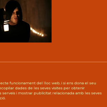
recte funcionament del lloc web, i si ens dona el seu
temap
|
Avís Legal
|
Ús de Cookies
|
Política de privac
copilar dades de les seves visites per obtenir
rmes i condicions de venda
 serveis i mostrar publicitat relacionada amb les seves
ció.