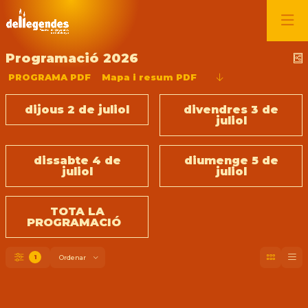
Programació 2026
C
PROGRAMA PDF
Mapa i resum PDF
dijous 2 de juliol
divendres 3 de
juliol
dissabte 4 de
diumenge 5 de
juliol
juliol
TOTA LA
PROGRAMACIÓ
1
Ordenar
Filtrar
Ordenar per