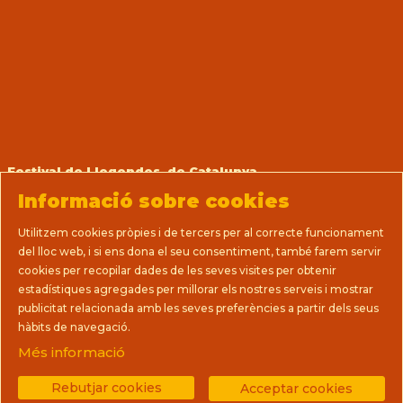
Festival de Llegendes de Catalunya
Prats, 14 (La Casa del Teatre Nu)
Informació sobre cookies
08712 Sant Martí de Tous (Barcelona)
T 93 805 08 63
Utilitzem cookies pròpies i de tercers per al correcte funcionament
direccio@llegendes.cat
del lloc web, i si ens dona el seu consentiment, també farem servir
cookies per recopilar dades de les seves visites per obtenir
Sitemap
|
Avís Legal
|
Ús de Cookies
|
estadístiques agregades per millorar els nostres serveis i mostrar
Política de privacitat
|
Premsa
|
Contactar
|
publicitat relacionada amb les seves preferències a partir dels seus
Termes i condicions de venda
hàbits de navegació.
Més informació
Link a instagram
Link a youtube
Link a facebook
Rebutjar cookies
Acceptar cookies