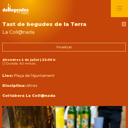
Tast de begudes de la Terra
C
La Coll@nada
Finalitzat
divendres 4 de juliol
|
22:00 h
Durada:
60 minuts
Lloc:
Plaça de l'Ajuntament
Disciplina:
Altres
Col·labora La Coll@nada