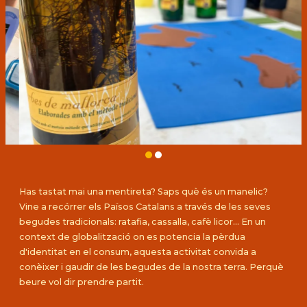
Diapositiva 2 de 2
Has tastat mai una mentireta? Saps què és un manelic?
Vine a recórrer els Països Catalans a través de les seves
begudes tradicionals: ratafia, cassalla, cafè licor... En un
context de globalització on es potencia la pèrdua
d'identitat en el consum, aquesta activitat convida a
conèixer i gaudir de les begudes de la nostra terra. Perquè
beure vol dir prendre partit.