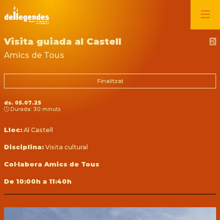
Visita guiada al Castell
C
Amics de Tous
Finalitzat
ds. 05.07.25
Durada:
30 minuts
Lloc:
Al Castell
Disciplina:
Visita cultural
Col·labora Amics de Tous
De 10:00h a 11:40h