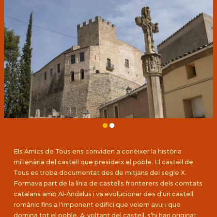
Diapositiva 2 de 2: Castell.1
Els Amics de Tous ens conviden a conèixer la història
mil·lenària del castell que presideix el poble. El castell de
Tous es troba documentat des de mitjans del segle X.
Formava part de la línia de castells fronterers dels comtats
catalans amb Al-Àndalus i va evolucionar des d'un castell
romànic fins a l'imponent edifici que veiem avui i que
domina tot el poble. Al voltant del castell, s’hi han originat