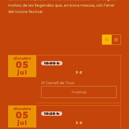
moltes de les llegendes que, en bona mesura, són l’arrel
del nostre festival.
dissabte
05
10:00 h
jul
3 €
El Castell de Tous
Finalitzat
dissabte
05
10:20 h
jul
3 €