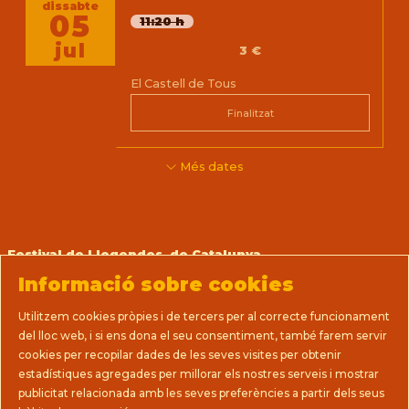
dissabte
05
11:20 h
jul
3 €
El Castell de Tous
Finalitzat
Més dates
Festival de Llegendes de Catalunya
Prats, 14 (La Casa del Teatre Nu)
Informació sobre cookies
08712 Sant Martí de Tous (Barcelona)
T 93 805 08 63
Utilitzem cookies pròpies i de tercers per al correcte funcionament
direccio@llegendes.cat
del lloc web, i si ens dona el seu consentiment, també farem servir
cookies per recopilar dades de les seves visites per obtenir
Sitemap
|
Avís Legal
|
Ús de Cookies
|
estadístiques agregades per millorar els nostres serveis i mostrar
Política de privacitat
|
Premsa
|
Contactar
|
publicitat relacionada amb les seves preferències a partir dels seus
Termes i condicions de venda