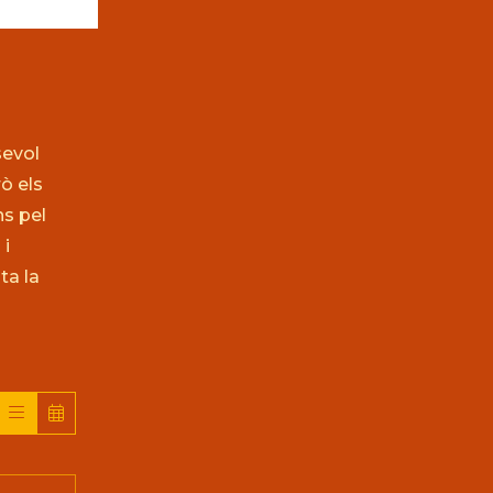
sevol
rò els
s pel
 i
ta la