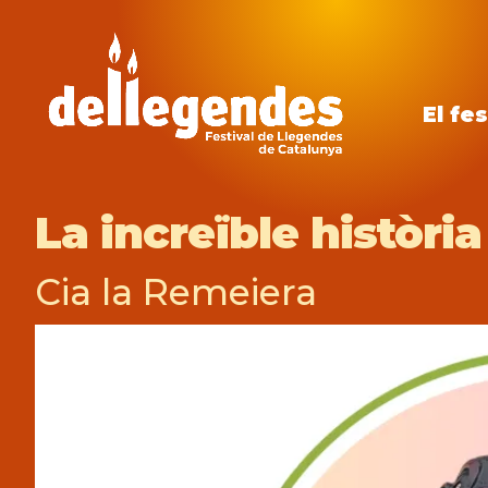
El fes
La increïble història
Cia la Remeiera