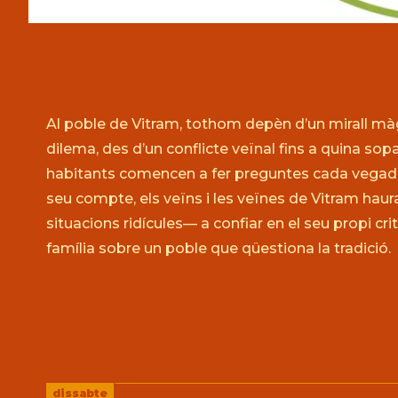
Diapositiva 1 de 3: remeiera
Al poble de Vitram, tothom depèn d’un mirall mà
dilema, des d’un conflicte veïnal fins a quina sopa 
habitants comencen a fer preguntes cada vegada
seu compte, els veïns i les veïnes de Vitram haur
situacions ridícules— a confiar en el seu propi crit
família sobre un poble que qüestiona la tradició.
dissabte