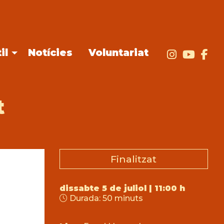
il
Notícies
Voluntariat
Link a i
Link
Li
t
Finalitzat
dissabte 5 de juliol
|
11:00 h
Durada:
50 minuts