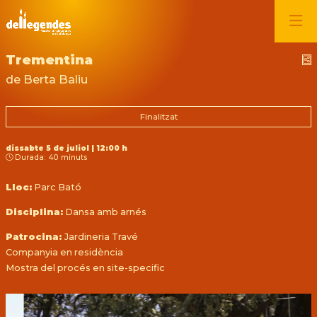
Trementina
C
de Berta Baliu
Finalitzat
dissabte 5 de juliol
|
12:00 h
Durada:
40 minuts
Lloc:
Parc Bató
Disciplina:
Dansa amb arnés
Patrocina:
Jardineria Travé
Companyia en residència
Mostra del procés en site-specific