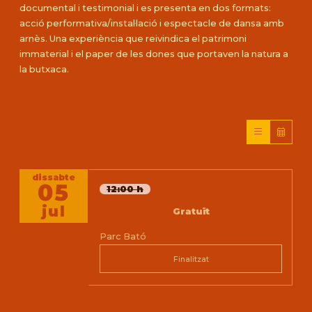
documental i testimonial i es presenta en dos formats:
acció performativa/instal·lació i espectacle de dansa amb
arnès. Una experiència que reivindica el patrimoni
immaterial i el paper de les dones que portaven la natura a
la butxaca.
dissabte
05
12:00 h
jul
Gratuït
Parc Bató
Finalitzat