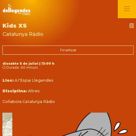
Kids XS
C
Catalunya Ràdio
Finalitzat
dissabte 5 de juliol
|
13:00 h
Durada:
60 minuts
Lloc:
A l'Espai Llegendes
Disciplina:
Altres
Col·labora Catalunya Ràdio