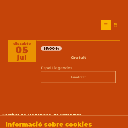
dissabte
05
13:00 h
jul
Gratuït
Espai Llegendes
Finalitzat
Festival de Llegendes de Catalunya
Prats, 14 (La Casa del Teatre Nu)
Informació sobre cookies
08712 Sant Martí de Tous (Barcelona)