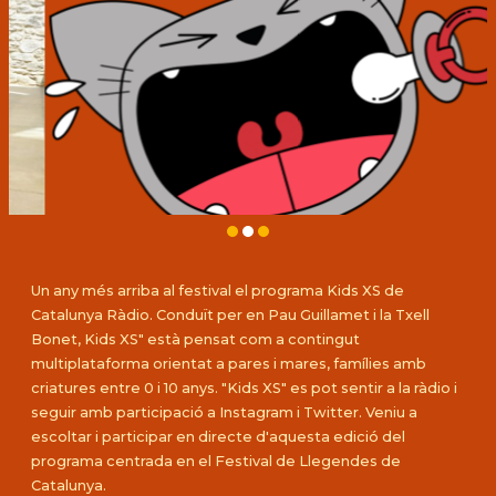
Diapositiva 1 de 3: Entrevista Kids XS
Un any més arriba al festival el programa Kids XS de
Catalunya Ràdio. Conduït per en Pau Guillamet i la Txell
Bonet, Kids XS" està pensat com a contingut
multiplataforma orientat a pares i mares, famílies amb
criatures entre 0 i 10 anys. "Kids XS" es pot sentir a la ràdio i
seguir amb participació a Instagram i Twitter. Veniu a
escoltar i participar en directe d'aquesta edició del
programa centrada en el Festival de Llegendes de
Catalunya.