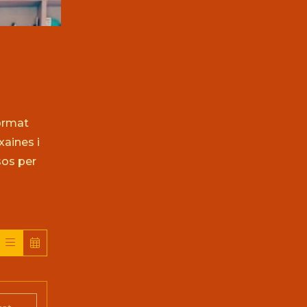
ormat
aines i
sos per