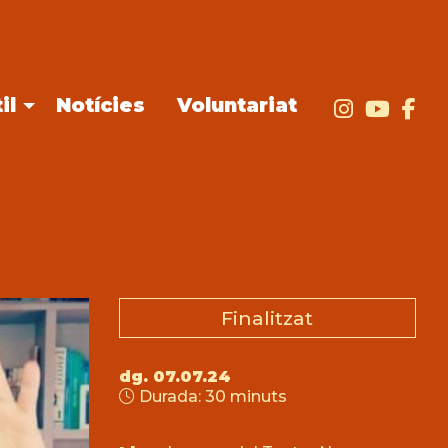
il
Notícies
Voluntariat
Link a i
Link
Li
Finalitzat
dg. 07.07.24
Durada:
30 minuts