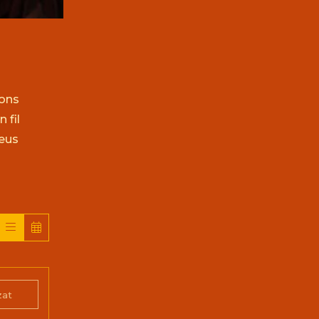
çons
 fil
seus
zat