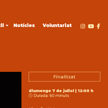
il
Notícies
Voluntariat
Link a i
Link
Li
Finalitzat
diumenge 7 de juliol
|
12:00 h
Durada:
60 minuts