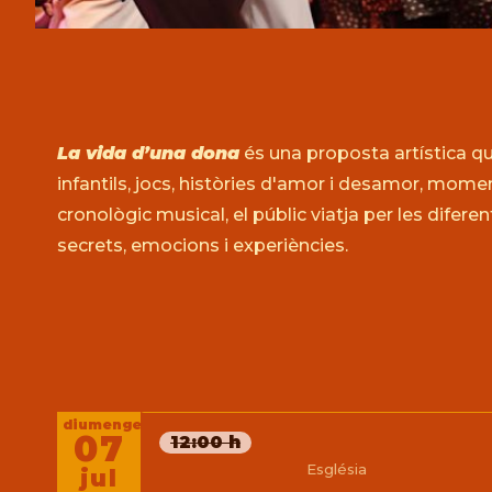
Diapositiva 1 de 4: Galindaina Cor Tradicional
La vida d’una dona
és una proposta artística que
infantils, jocs, històries d'amor i desamor, momen
cronològic musical, el públic viatja per les difer
secrets, emocions i experiències.
diumenge
07
12:00 h
Església
jul