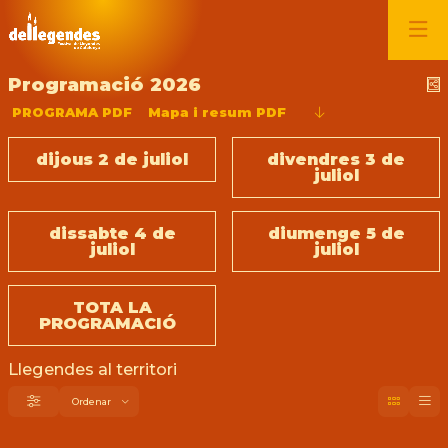
Programació 2026
C
PROGRAMA PDF
Mapa i resum PDF
dijous 2 de juliol
divendres 3 de
juliol
dissabte 4 de
diumenge 5 de
juliol
juliol
TOTA LA
PROGRAMACIÓ
Llegendes al territori
Ordenar
Filtrar
Ordenar per