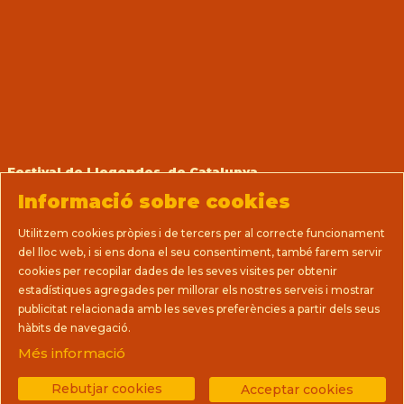
Festival de Llegendes de Catalunya
Prats, 14 (La Casa del Teatre Nu)
Informació sobre cookies
08712 Sant Martí de Tous (Barcelona)
T 93 805 08 63
Utilitzem cookies pròpies i de tercers per al correcte funcionament
direccio@llegendes.cat
del lloc web, i si ens dona el seu consentiment, també farem servir
cookies per recopilar dades de les seves visites per obtenir
Sitemap
|
Avís Legal
|
Ús de Cookies
|
estadístiques agregades per millorar els nostres serveis i mostrar
Política de privacitat
|
Premsa
|
Contactar
|
publicitat relacionada amb les seves preferències a partir dels seus
Termes i condicions de venda
hàbits de navegació.
Més informació
Link a instagram
Link a youtube
Link a facebook
Rebutjar cookies
Acceptar cookies